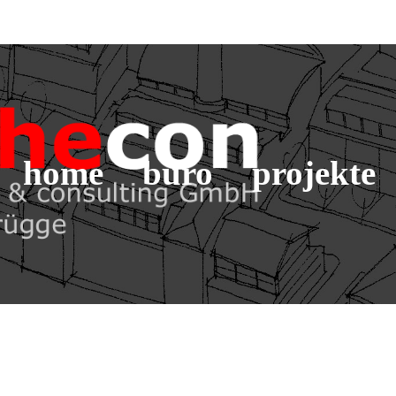
home
büro
projekte