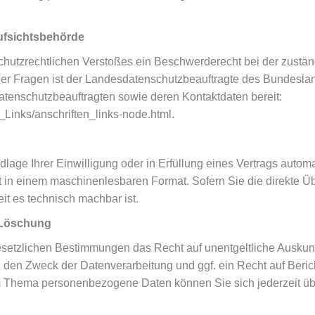
ufsichtsbehörde
nschutzrechtlichen Verstoßes ein Beschwerderecht bei der zustä
her Fragen ist der Landesdatenschutzbeauftragte des Bundesla
 Datenschutzbeauftragten sowie deren Kontaktdaten bereit:
_Links/anschriften_links-node.html.
lage Ihrer Einwilligung oder in Erfüllung eines Vertrags automat
gt in einem maschinenlesbaren Format. Sofern Sie die direkte 
eit es technisch machbar ist.
, Löschung
esetzlichen Bestimmungen das Recht auf unentgeltliche Auskun
 den Zweck der Datenverarbeitung und ggf. ein Recht auf Beri
 Thema personenbezogene Daten können Sie sich jederzeit üb